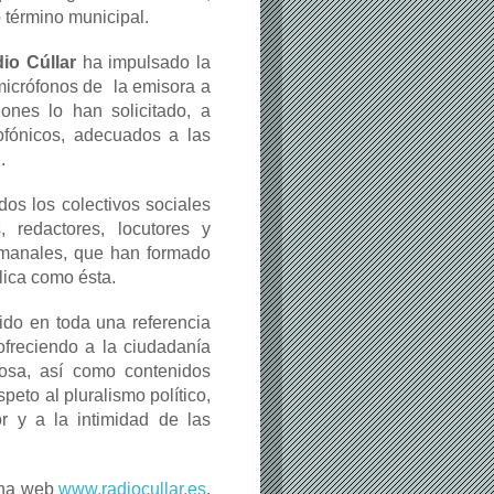
 término municipal.
io Cúllar
ha impulsado la
 micrófonos de la emisora a
iones lo han solicitado, a
ofónicos, adecuados a las
.
os los colectivos sociales
 redactores, locutores y
emanales, que han formado
lica como ésta.
ido en toda una referencia
freciendo a la ciudadanía
urosa, así como contenidos
peto al pluralismo político,
or y a la intimidad de las
gina web
www.radiocullar.es
,