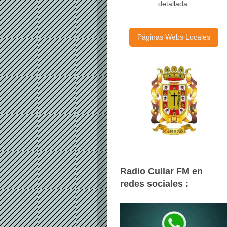
detallada.
Páginas Webs Locales
Radio Cullar FM
en
redes sociales :