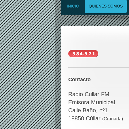
INICIO
QUIÉNES SOMOS
Contacto
Radio Cullar FM
Emisora Municipal
Calle Baño, nº
1
18850
Cúllar
(Granada)