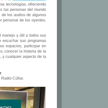
as tecnologías, ofreciendo
as las personas del mundo
o de los audios de algunos
r personal de los oyentes,
il manejo y útil a todos sus
an escuchar sus programas
os espacios, participar en
, conocer la historia de la
s, y cualquier aspecto de la
z
e Radio Cúllar.