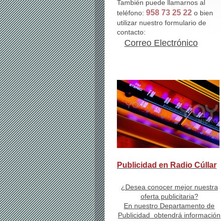
También puede llamarnos al
958 73 25 22
teléfono:
o bien
utilizar nuestro formulario de
contacto:
Correo Electrónico
Publicidad en Radio Cúllar
¿Desea conocer mejor nuestra
oferta publicitaria?
En nuestro Departamento de
Publicidad obtendrá información