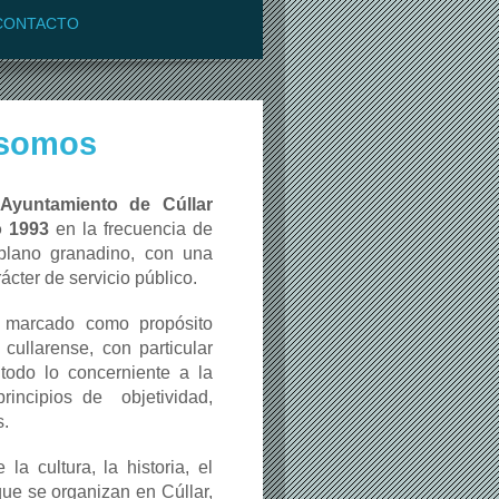
CONTACTO
 somos
Ayuntamiento de Cúllar
 1993
en la frecuencia de
iplano granadino, con una
cter de servicio público.
 marcado como propósito
cullarense, con particular
todo lo concerniente a la
rincipios de objetividad,
s.
la cultura, la historia, el
que se organizan en Cúllar,