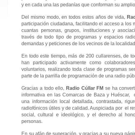
y en cada una las pedanías que conforman su amplio
Del mismo modo, en todos estos años de vida,
Rad
participación ciudadana, facilitando el acceso a los
cuantas personas, grupos, instituciones y asociac
través de todo tipo de programas y espacios radi
demandas y peticiones de los vecinos de la localidad
En todo este tiempo, más de 200 cullarenses, de tod
han participado activamente como colaboradores,
voluntarios, realizando toda clase de programas s
parte de la parrilla de programación de una radio púb
Gracias a todo ello,
Radio Cúllar FM
se ha convert
informativa en las Comarcas de Baza y Huéscar, o
una información local detallada, contrastada, rig
radiofónicos útiles y de calidad. Auspiciada por el res
social, cultural e ideológico, y el derecho al hon
personas.
En su afán de superación, y gracias a su nueva pá